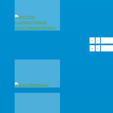
«
‹
«
‹