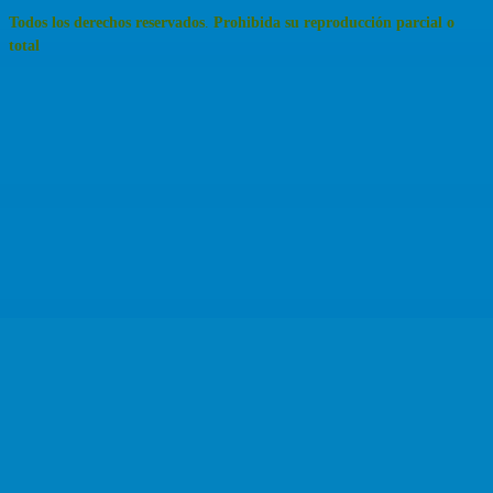
Todos los derechos reservados
.
Prohibida su reproducción parcial o
total
Close this module
Da Click para no volver a ver el aviso de nuevo.