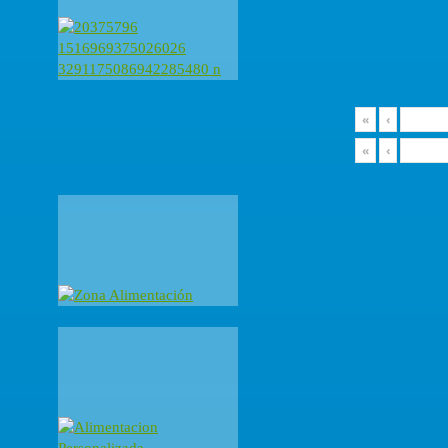
«
‹
«
‹